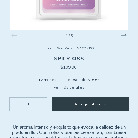
1
/
5
Inicio
.
Wax Melts
.
SPICY KISS
SPICY KISS
$199.00
12
meses sin intereses de
$16.58
Ver más detalles
Un aroma intenso y exquisito que evoca la calidez de un
prado en flor. Con notas vibrantes de azafrán, frambuesa
silvestre, rosas y violetas, esta fragancia crea un ambiente